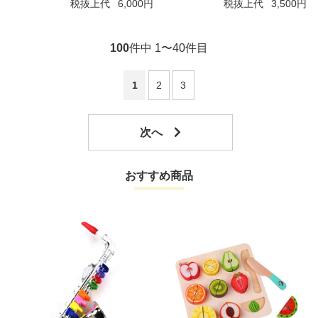
税抜上代
6,000円
税抜上代
3,500円
100
件中 1〜40件目
1
2
3
おすすめ商品