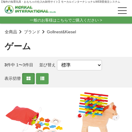
【海外の知育玩具・おもちゃの仕入れ卸売サイト】モーカルインターナショナルWEB受発注システム
一般のお客様はこちらでご購入ください >
全商品
ブランド
Gollnest&Kiesel
ゲーム
3
件中 1〜3件目
並び替え
表示切替