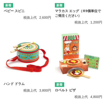
ベビー スピニ
マラカス エッグ（※9個単位で
ご発注ください）
税抜上代
2,600円
税抜上代
1,200円
ハンド ドラム
ロベルト ピザ
税抜上代
3,800円
税抜上代
4,800円