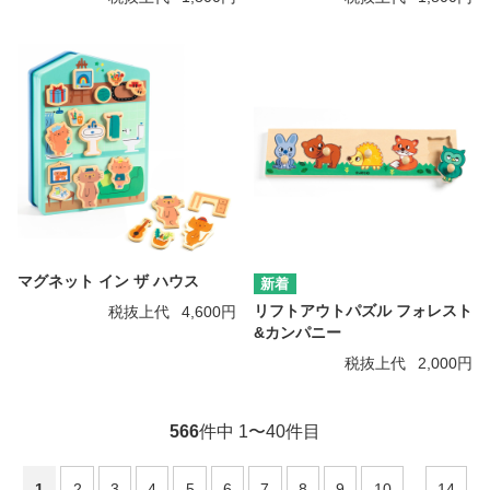
マグネット イン ザ ハウス
リフトアウトパズル フォレスト
税抜上代
4,600円
&カンパニー
税抜上代
2,000円
566
件中 1〜40件目
1
2
3
4
5
6
7
8
9
10
...
14