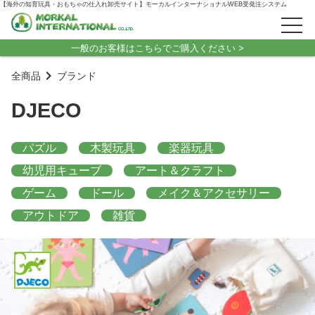
【海外の知育玩具・おもちゃの仕入れ卸売サイト】モーカルインターナショナルWEB受発注システム
一般のお客様はこちらでご購入ください >
全商品
ブランド
DJECO
パズル
木製玩具
楽器玩具
幼児用キューブ
アート＆クラフト
ゲーム
ドール
メイク＆アクセサリー
アウトドア
雑貨