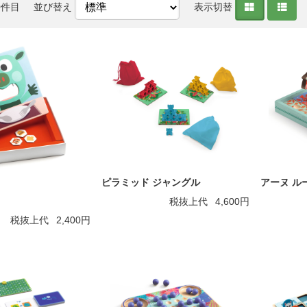
0件目
並び替え
表示切替
ピラミッド ジャングル
アーヌ ル
税抜上代
4,600円
税抜上代
2,400円