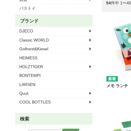
54
件中 1〜4
バストイ
ブランド
DJECO
Classic WORLD
Gollnest&Kiesel
HEIMESS
HOLZTIGER
BONTEMPI
LARSEN
メモ ランチ
Quut
COOL BOTTLES
検索