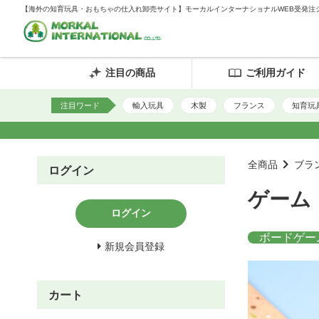
【海外の知育玩具・おもちゃの仕入れ卸売サイト】モーカルインターナショナルWEB受発注
注目の商品
ご利用ガイド
注目ワード
輸入玩具
木製
フランス
知育玩
全商品
ブラ
ログイン
ゲーム
ログイン
ボードゲー
新規会員登録
カート