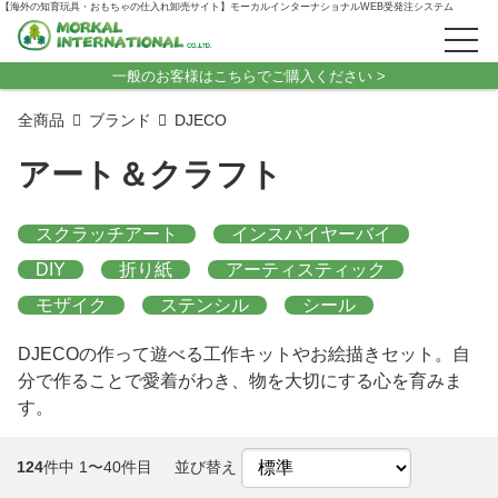
【海外の知育玩具・おもちゃの仕入れ卸売サイト】モーカルインターナショナルWEB受発注システム
一般のお客様はこちらでご購入ください >
全商品
ブランド
DJECO
アート＆クラフト
スクラッチアート
インスパイヤーバイ
DIY
折り紙
アーティスティック
モザイク
ステンシル
シール
DJECOの作って遊べる工作キットやお絵描きセット。自
分で作ることで愛着がわき、物を大切にする心を育みま
す。
124
件中 1〜40件目
並び替え