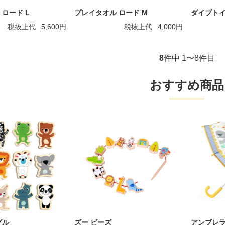
ロード L
プレイタオル ロード M
ダイブトイ
税抜上代
5,600円
税抜上代
4,000円
8
件中 1〜8件目
おすすめ商品
グル
ズー ビーズ
アンブレラ