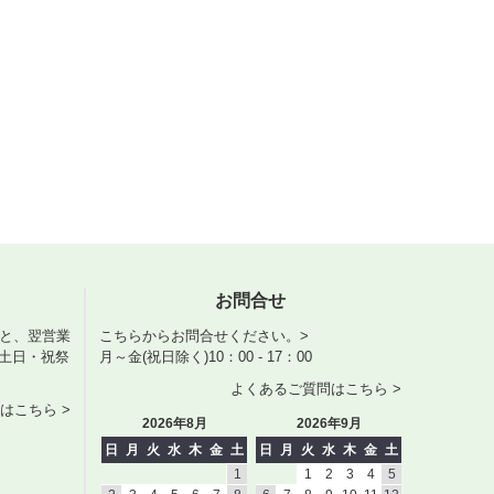
お問合せ
くと、翌営業
こちらからお問合せください。>
土日・祝祭
月～金(祝日除く)10：00 - 17：00
よくあるご質問はこちら >
はこちら >
2026年8月
2026年9月
日
月
火
水
木
金
土
日
月
火
水
木
金
土
1
1
2
3
4
5