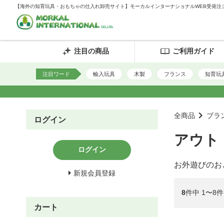
【海外の知育玩具・おもちゃの仕入れ卸売サイト】モーカルインターナショナルWEB受発注
注目の商品
ご利用ガイド
注目ワード
輸入玩具
木製
フランス
知育玩
全商品
ブラ
ログイン
アウト
ログイン
お外遊びのお
新規会員登録
8
件中 1〜8
カート