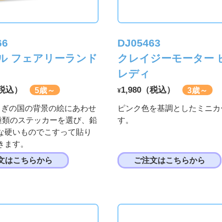
66
DJ05463
ル フェアリーランド
クレイジーモーター 
レディ
（税込）
1,980（税込）
5歳～
3歳～
¥
とぎの国の背景の絵にあわせ
ピンク色を基調としたミニカ
0種類のステッカーを選び、鉛
す。
な硬いものでこすって貼り
きます。
文はこちらから
ご注文はこちらから