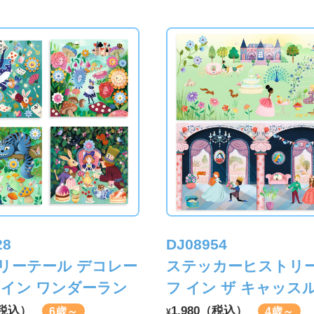
28
DJ08954
リーテール デコレー
ステッカーヒストリー
 イン ワンダーラン
フ イン ザ キャッス
（税込）
1,980（税込）
6歳～
4歳～
¥