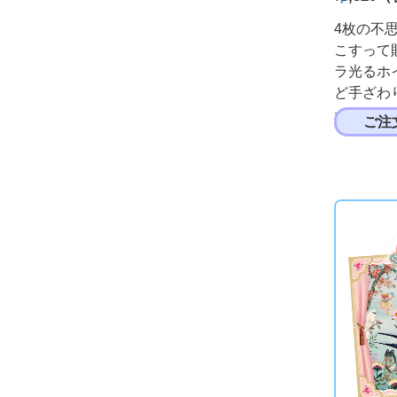
4枚の不
こすって
ラ光るホ
ど手ざわ
ールを貼
ご注