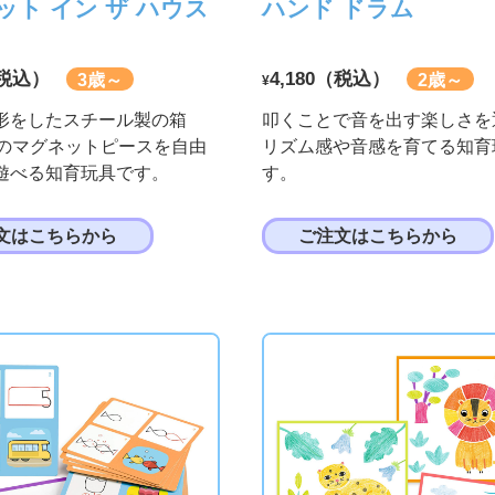
ット イン ザ ハウス
ハンド ドラム
（税込）
4,180（税込）
3歳～
2歳～
¥
形をしたスチール製の箱
叩くことで音を出す楽しさを
個のマグネットピースを自由
リズム感や音感を育てる知育
遊べる知育玩具です。
す。
文はこちらから
ご注文はこちらから