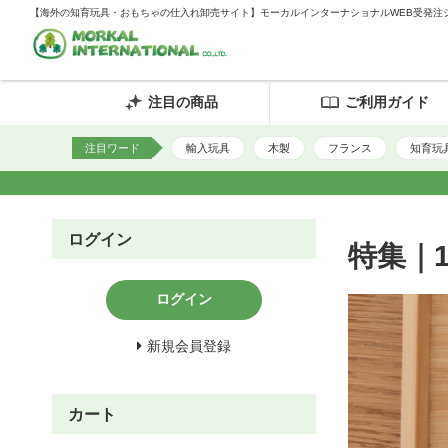
【海外の知育玩具・おもちゃの仕入れ卸売サイト】モーカルインターナショナルWEB受発注
注目の商品
ご利用ガイド
注目ワード
輸入玩具
木製
フランス
知育玩
ログイン
特集｜
ログイン
新規会員登録
カート