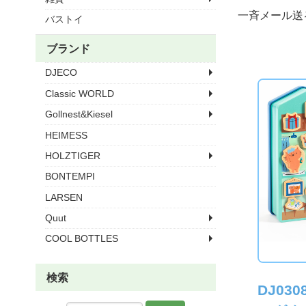
一斉メール送
バストイ
ブランド
DJECO
Classic WORLD
Gollnest&Kiesel
HEIMESS
HOLZTIGER
BONTEMPI
LARSEN
Quut
COOL BOTTLES
検索
DJ030