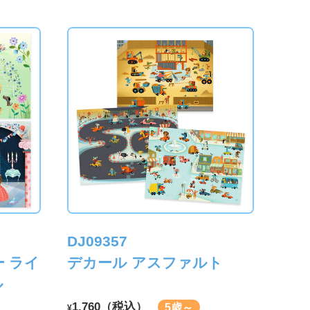
DJ09357
 ライ
デカール アスファルト
ル
1,760（税込）
5歳～
¥