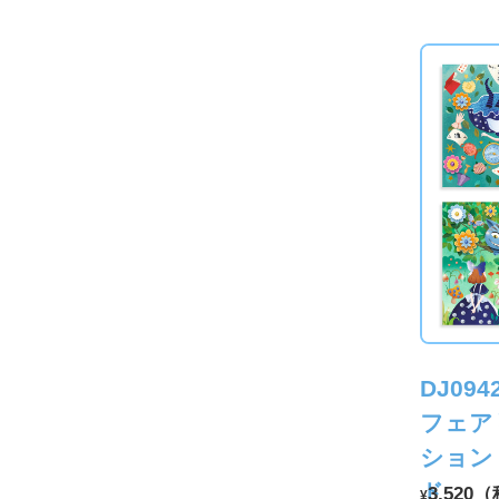
DJ094
フェア
ション
ド
3,520
¥