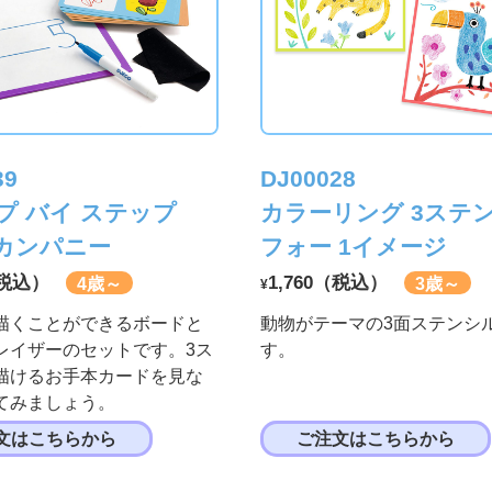
39
DJ00028
プ バイ ステップ
カラーリング 3ステ
3&カンパニー
フォー 1イメージ
（税込）
1,760（税込）
4歳～
3歳～
¥
描くことができるボードと
動物がテーマの3面ステンシ
レイザーのセットです。3ス
す。
描けるお手本カードを見な
てみましょう。
文はこちらから
ご注文はこちらから