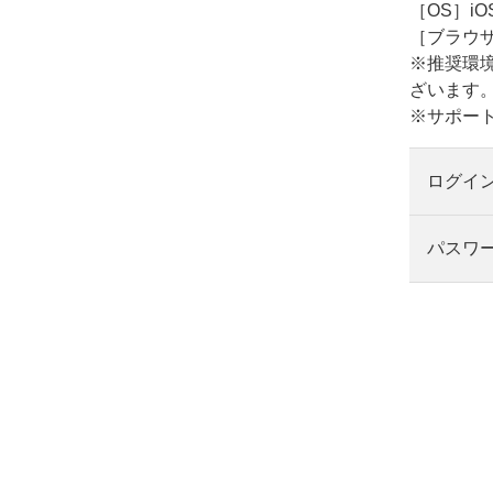
［OS］iO
［ブラウ
※推奨環
ざいます
※サポー
ログイン
パスワ