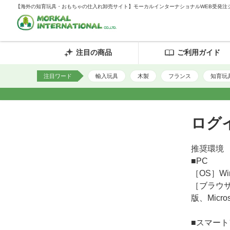
【海外の知育玩具・おもちゃの仕入れ卸売サイト】モーカルインターナショナルWEB受発注
注目の商品
ご利用ガイド
注目ワード
輸入玩具
木製
フランス
知育玩
ログ
推奨環境
■PC
［OS］Win
［ブラウザ］
版、Micro
■スマー