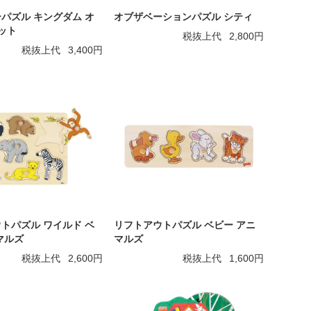
パズル キングダム オ
オブザベーションパズル シティ
ャット
税抜上代
2,800円
税抜上代
3,400円
トパズル ワイルド ベ
リフトアウトパズル ベビー アニ
マルズ
マルズ
税抜上代
2,600円
税抜上代
1,600円