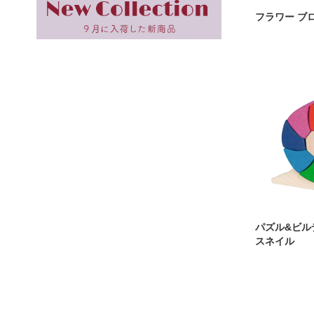
フラワー ブ
パズル&ビル
スネイル