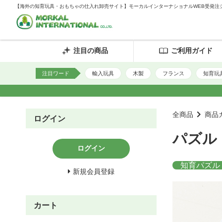
【海外の知育玩具・おもちゃの仕入れ卸売サイト】モーカルインターナショナルWEB受発注
注目の商品
ご利用ガイド
注目ワード
輸入玩具
木製
フランス
知育玩
全商品
商品
ログイン
パズル
ログイン
知育パズル
新規会員登録
カート