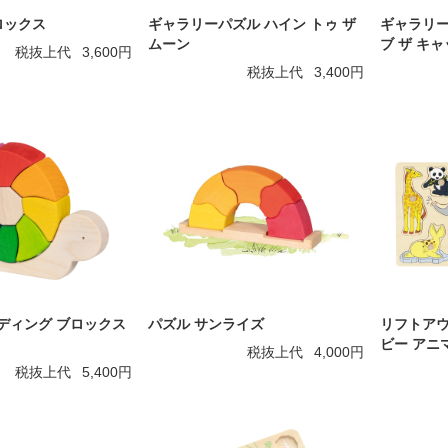
ロックス
ギャラリーパズル ハイン トゥ ザ
ギャラリー
ムーン
ブ ザ キ
税抜上代
3,600円
税抜上代
3,400円
ディング ブロックス
パズル サンライズ
リフトアウ
ビー アニ
税抜上代
4,000円
税抜上代
5,400円