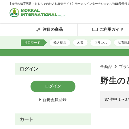
【海外の知育玩具・おもちゃの仕入れ卸売サイト】モーカルインターナショナルWEB受発注
注目の商品
ご利用ガイド
注目ワード
輸入玩具
木製
フランス
知育玩
全商品
ブラ
ログイン
野生の
ログイン
37
件中 1〜3
新規会員登録
カート