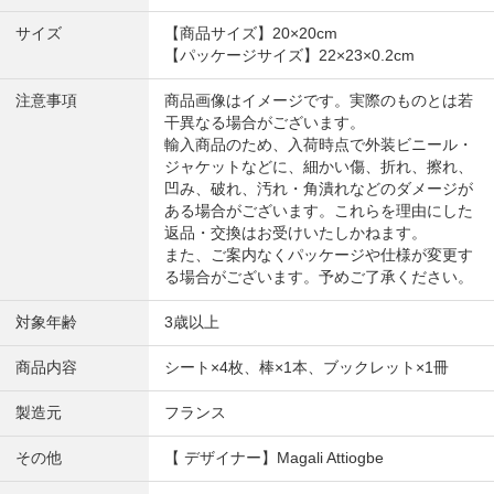
サイズ
【商品サイズ】20×20cm
【パッケージサイズ】22×23×0.2cm
注意事項
商品画像はイメージです。実際のものとは若
干異なる場合がございます。
輸入商品のため、入荷時点で外装ビニール・
ジャケットなどに、細かい傷、折れ、擦れ、
凹み、破れ、汚れ・角潰れなどのダメージが
ある場合がございます。これらを理由にした
返品・交換はお受けいたしかねます。
また、ご案内なくパッケージや仕様が変更す
る場合がございます。予めご了承ください。
対象年齢
3歳以上
商品内容
シート×4枚、棒×1本、ブックレット×1冊
製造元
フランス
その他
【 デザイナー】Magali Attiogbe