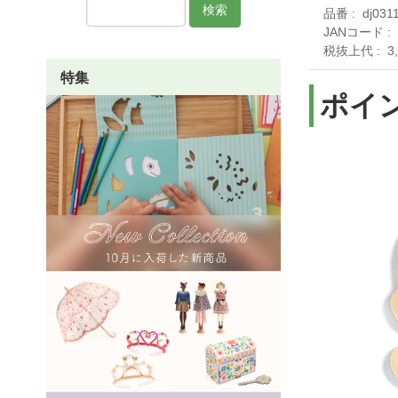
検索
品番
dj031
JANコード
税抜上代
3
特集
ポイ