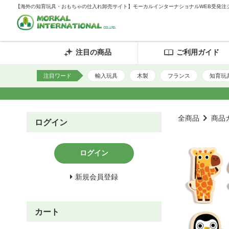
【海外の知育玩具・おもちゃの仕入れ卸売サイト】モーカルインターナショナルWEB受発注
注目の商品
ご利用ガイド
注目ワード
輸入玩具
木製
フランス
知育玩
全商品
商品
ログイン
ログイン
新規会員登録
カート