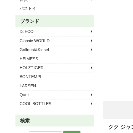
バストイ
ブランド
DJECO
Classic WORLD
Gollnest&Kiesel
HEIMESS
HOLZTIGER
BONTEMPI
LARSEN
Quut
COOL BOTTLES
検索
クク ジャ