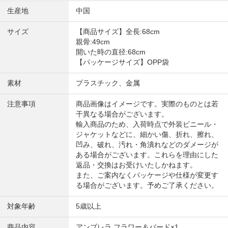
生産地
中国
サイズ
【商品サイズ】全長:68cm
親骨:49cm
開いた時の直径:68cm
【パッケージサイズ】OPP袋
素材
プラスチック、金属
注意事項
商品画像はイメージです。実際のものとは若
干異なる場合がございます。
輸入商品のため、入荷時点で外装ビニール・
ジャケットなどに、細かい傷、折れ、擦れ、
凹み、破れ、汚れ・角潰れなどのダメージが
ある場合がございます。これらを理由にした
返品・交換はお受けいたしかねます。
また、ご案内なくパッケージや仕様が変更す
る場合がございます。予めご了承ください。
対象年齢
5歳以上
商品内容
アンブレラ フラワー＆バード×1