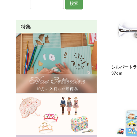
検索
特集
シルバートラン
37cm