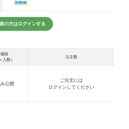
員の方はログインする
売価格
注文数
× 入数）
ご注文には
のみ公開
ログイン
してください