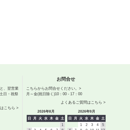
お問合せ
くと、翌営業
こちらからお問合せください。>
土日・祝祭
月～金(祝日除く)10：00 - 17：00
よくあるご質問はこちら >
はこちら >
2026年8月
2026年9月
日
月
火
水
木
金
土
日
月
火
水
木
金
土
1
1
2
3
4
5