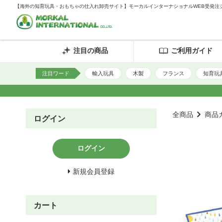
【海外の知育玩具・おもちゃの仕入れ卸売サイト】モーカルインターナショナルWEB受発注
注目の商品
ご利用ガイド
注目ワード
輸入玩具
木製
フランス
知育玩
全商品
商品
ログイン
ログイン
新規会員登録
カート