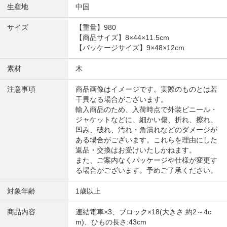
生産地
中国
サイズ
【重量】980
【商品サイズ】8×44×11.5cm
【パッケージサイズ】9×48×12cm
素材
木
注意事項
商品画像はイメージです。実際のものとは若
干異なる場合がございます。
輸入商品のため、入荷時点で外装ビニール・
ジャケットなどに、細かい傷、折れ、擦れ、
凹み、破れ、汚れ・角潰れなどのダメージが
ある場合がございます。これらを理由にした
返品・交換はお受けいたしかねます。
また、ご案内なくパッケージや仕様が変更す
る場合がございます。予めご了承ください。
対象年齢
1歳以上
商品内容
連結電車×3、ブロック×18(大きさ:約2～4c
m)、ひもの長さ:43cm