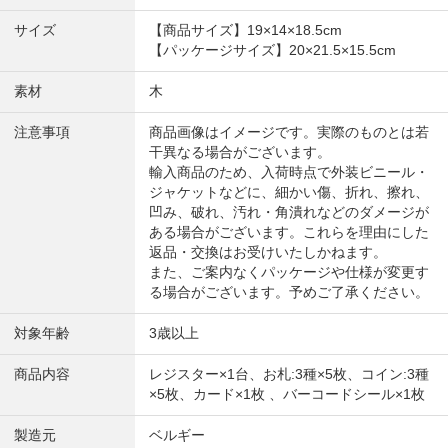
サイズ
【商品サイズ】19×14×18.5cm
【パッケージサイズ】20×21.5×15.5cm
素材
木
注意事項
商品画像はイメージです。実際のものとは若
干異なる場合がございます。
輸入商品のため、入荷時点で外装ビニール・
ジャケットなどに、細かい傷、折れ、擦れ、
凹み、破れ、汚れ・角潰れなどのダメージが
ある場合がございます。これらを理由にした
返品・交換はお受けいたしかねます。
また、ご案内なくパッケージや仕様が変更す
る場合がございます。予めご了承ください。
対象年齢
3歳以上
商品内容
レジスター×1台、お札:3種×5枚、コイン:3種
×5枚、カード×1枚 、バーコードシール×1枚
製造元
ベルギー